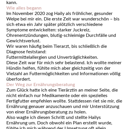
kann.
Wie alles begann
Im November 2020 zog Haily als fröhlicher, gesunder
Welpe bei mir ein. Die erste Zeit war wunderschön – bis
sich etwa ein Jahr später plötzlich verschiedene
Symptome entwickelten: starker Juckreiz,
Ohrenentzündungen, blutig-schleimige Durchfälle und
Gewichtsverlust.
Wir waren häufig beim Tierarzt, bis schließlich die
Diagnose feststand:
Futtermittelallergien und Unverträglichkeiten.
Diese Zeit war für mich sehr belastend. Ich wollte meiner
Hündin helfen, fühlte mich aber gleichzeitig von der
Vielzahl an Futtermöglichkeiten und Informationen völlig
überfordert.
Der Weg zur Ernährungsberatung
Zum Glück hatte ich eine Tierärztin an meiner Seite, die
nicht einfach nur Medikamente oder ein spezielles
Fertigfutter empfehlen wollte. Stattdessen riet sie mir, die
Ernährung genauer anzuschauen und mir Unterstützung
von einer Ernährungsberatung zu holen.
Also wagte ich diesen Schritt und stellte Hailys
Ernährung um. Doch obwohl ein Plan erstellt wurde,
fühlte ich mich während der Umsetzung oft allein