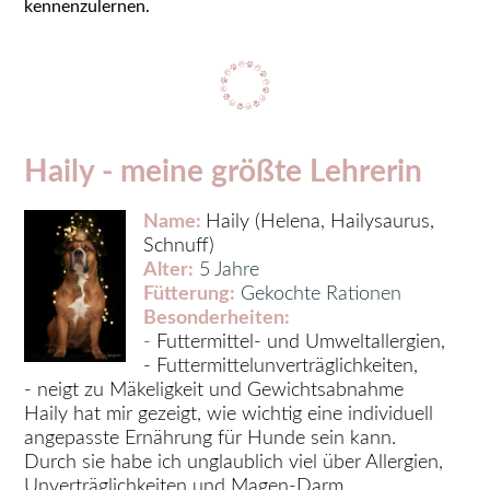
kennenzulernen.
Haily - meine größte Lehrerin
Name
:
Haily (Helena, Hailysaurus,
Schnuff)
Alter:
5 Jahre
Fütterung:
Gekochte Rationen
Besonderheiten:
-
Futtermittel- und Umweltallergien,
- Futtermittelunverträglichkeiten,
- neigt zu Mäkeligkeit und Gewichtsabnahme
Haily hat mir gezeigt, wie wichtig eine individuell
angepasste Ernährung für Hunde sein kann.
Durch sie habe ich unglaublich viel über Allergien,
Unverträglichkeiten und Magen-Darm